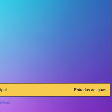
ipal
Entradas antiguas
 (Atom)