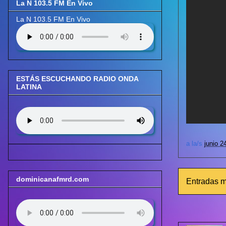
La N 103.5 FM En Vivo
La N 103.5 FM En Vivo
ESTÁS ESCUCHANDO RADIO ONDA
LATINA
a la/s
junio 2
dominicanafmrd.com
Entradas m