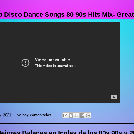
 Disco Dance Songs 80 90s Hits Mix- Greate
4, 2021
No hay comentarios.:
ejores Baladas en Ingles de los 80s 90s y 2