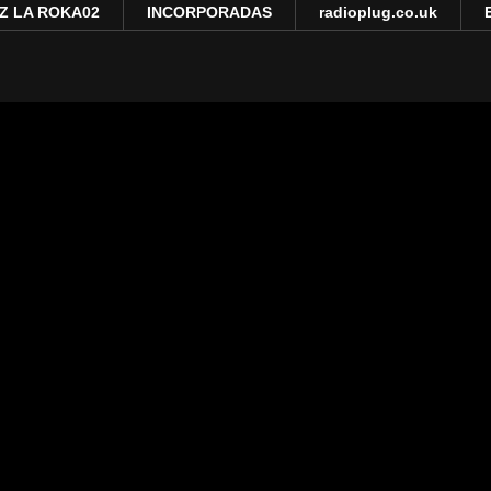
Z LA ROKA02
INCORPORADAS
radioplug.co.uk