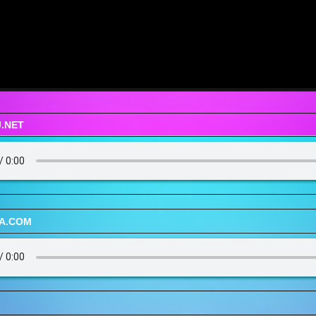
.NET
UA.COM