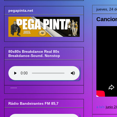
jueves, 24 d
pegapinta.net
Cancion
80s80s Breakdance Real 80s
Breakdance-Sound. Nonstop
-----
Rádio Bandeirantes FM 85,7
a la/s
junio 2