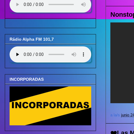
Nonstop
Rádio Alpha FM 101,7
INCORPORADAS
a la/s
junio 2
❤️Las M