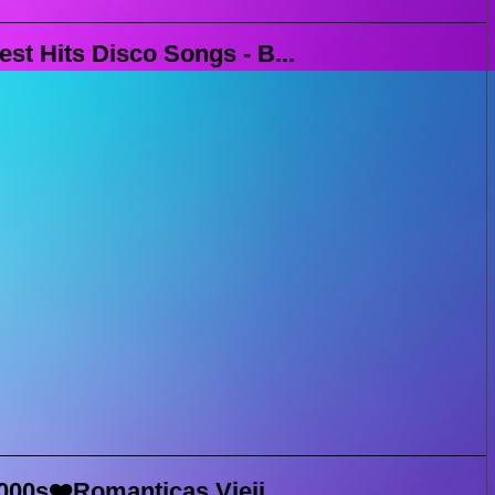
st Hits Disco Songs - B...
000s❤️Romanticas Vieji...