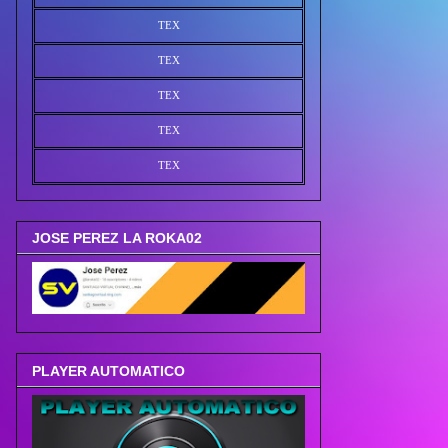
TEX
TEX
TEX
TEX
TEX
JOSE PEREZ LA ROKA02
PLAYER AUTOMATICO