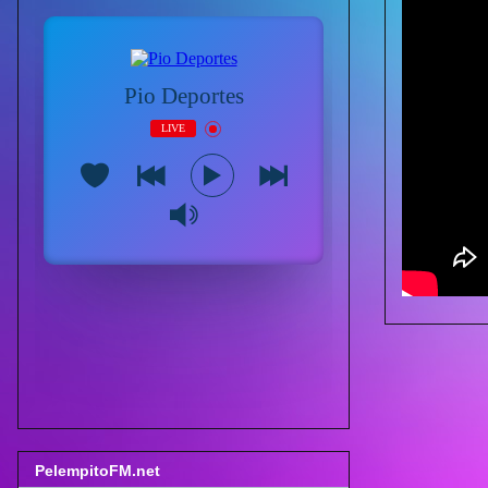
PelempitoFM.net