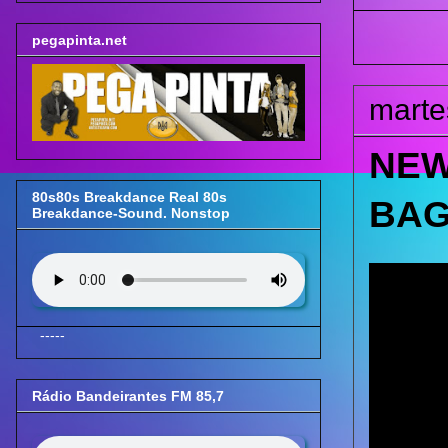
pegapinta.net
marte
NEW
80s80s Breakdance Real 80s
BAG
Breakdance-Sound. Nonstop
-----
Rádio Bandeirantes FM 85,7