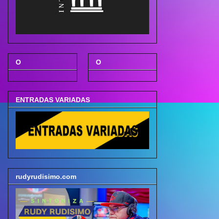
O
O
ENTRADAS VARIADAS
rudyrudisimo.com