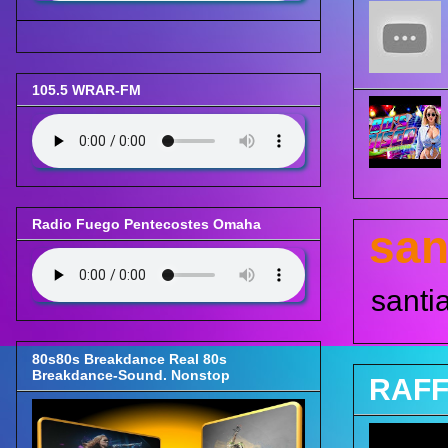
105.5 WRAR-FM
Radio Fuego Pentecostes Omaha
san
santi
80s80s Breakdance Real 80s
Breakdance-Sound. Nonstop
RAFF