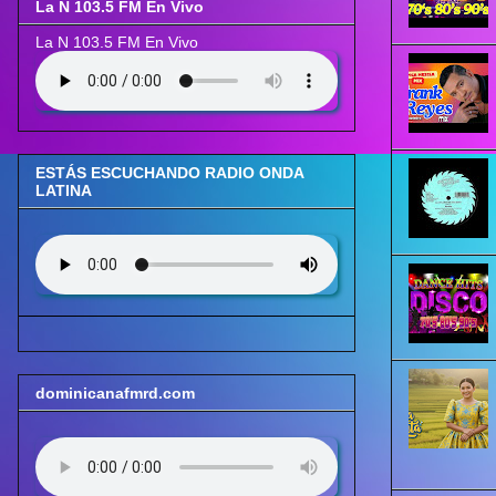
La N 103.5 FM En Vivo
La N 103.5 FM En Vivo
ESTÁS ESCUCHANDO RADIO ONDA
LATINA
dominicanafmrd.com