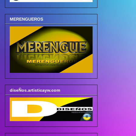
MERENGUEROS
diseÑos.artisticayw.com