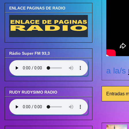
ENLACE PAGINAS DE RADIO
Rádio Super FM 93,3
a la/s
RUDY RUDYSIMO RADIO
Entradas m