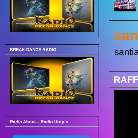
san
santi
BREAK DANCE RADIO
RAFF
Radio Ahora – Radio Utopía