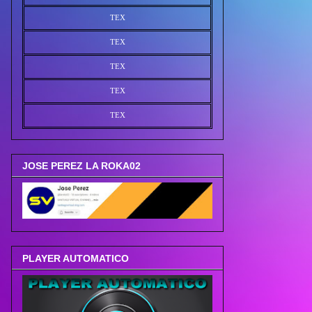
TEX
TEX
TEX
TEX
TEX
JOSE PEREZ LA ROKA02
PLAYER AUTOMATICO