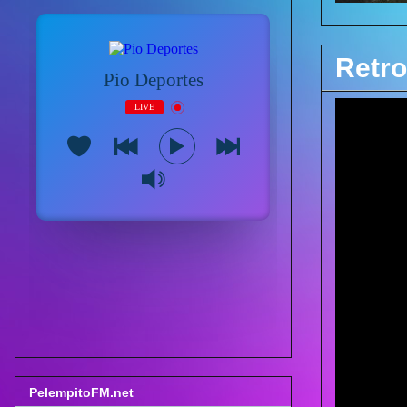
Retro
PelempitoFM.net