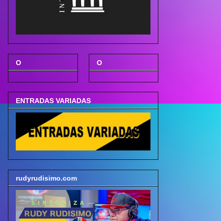
O
O
ENTRADAS VARIADAS
rudyrudisimo.com