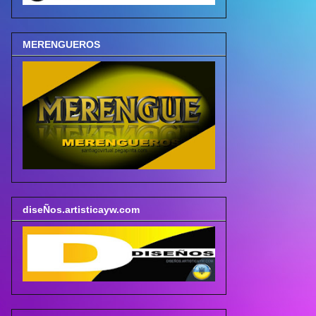
MERENGUEROS
diseÑos.artisticayw.com