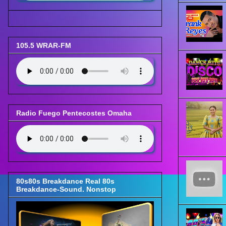
105.5 WRAR-FM
Radio Fuego Pentecostes Omaha
80s80s Breakdance Real 80s
Breakdance-Sound. Nonstop