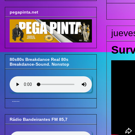
pegapinta.net
jueve
Surv
80s80s Breakdance Real 80s
Breakdance-Sound. Nonstop
-----
Rádio Bandeirantes FM 85,7