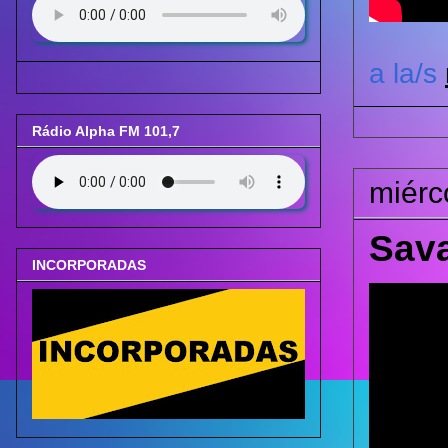
a la/s
Rádio Alpha FM 101,7
miérc
Sava
INCORPORADAS