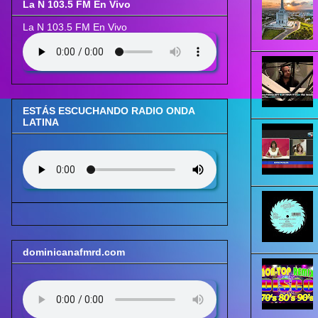
La N 103.5 FM En Vivo
La N 103.5 FM En Vivo
ESTÁS ESCUCHANDO RADIO ONDA
LATINA
dominicanafmrd.com