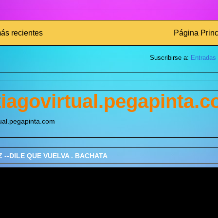
ás recientes
Página Princ
Suscribirse a:
Entradas
iagovirtual.pegapinta.
tual.pegapinta.com
 --DILE QUE VUELVA . BACHATA