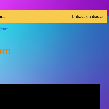
ipal
Entradas antiguas
 (Atom)
com