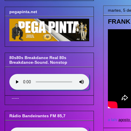
martes, 5 d
pegapinta.net
FRANK 
80s80s Breakdance Real 80s
Breakdance-Sound. Nonstop
-----
Rádio Bandeirantes FM 85,7
a la/s
agosto