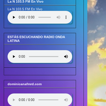
La N 103.5 FM En Vivo
La N 103.5 FM En Vivo
ESTÁS ESCUCHANDO RADIO ONDA
LATINA
dominicanafmrd.com