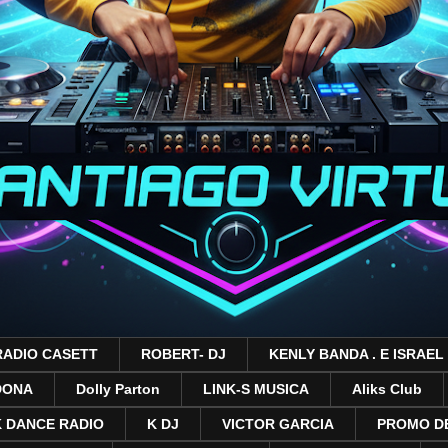
RADIO CASETT
ROBERT- DJ
KENLY BANDA . E ISRAEL
DONA
Dolly Parton
LINK-S MUSICA
Aliks Club
 DANCE RADIO
K DJ
VICTOR GARCIA
PROMO DE