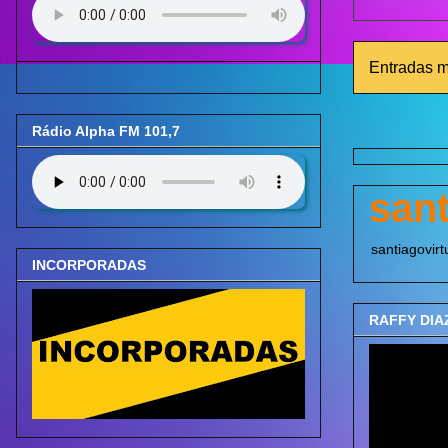
Entradas m
Rádio Alpha FM 101,7
sant
santiagovir
INCORPORADAS
RAFFY DIAZ