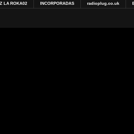
Z LA ROKA02
INCORPORADAS
radioplug.co.uk