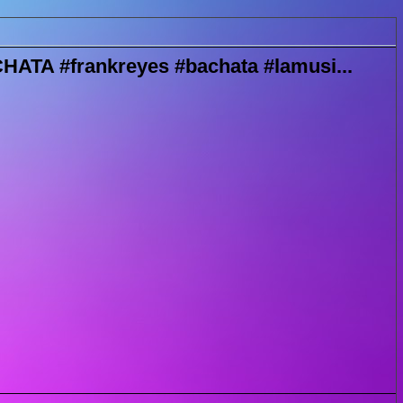
A #frankreyes #bachata #lamusi...