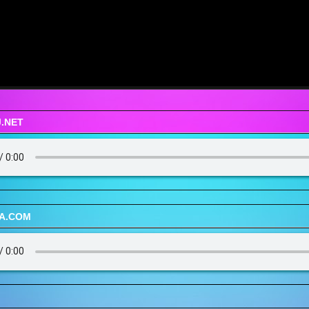
.NET
UA.COM