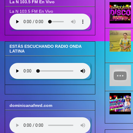
La N 103.5 FM En Vivo
La N 103.5 FM En Vivo
ESTÁS ESCUCHANDO RADIO ONDA
LATINA
dominicanafmrd.com