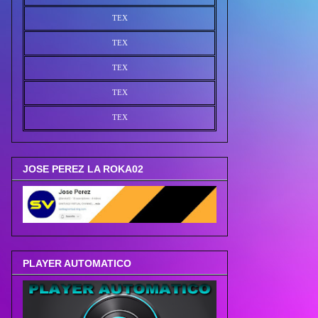
TEX
TEX
TEX
TEX
TEX
JOSE PEREZ LA ROKA02
PLAYER AUTOMATICO