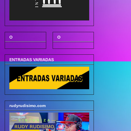
O
O
ENTRADAS VARIADAS
rudyrudisimo.com