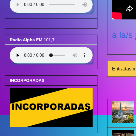
a la/s
Rádio Alpha FM 101,7
Entradas m
INCORPORADAS