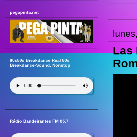
pegapinta.net
lunes
Las 
Roma
80s80s Breakdance Real 80s
Breakdance-Sound. Nonstop
-----
Rádio Bandeirantes FM 85,7