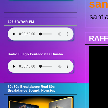
san
santi
105.5 WRAR-FM
RAFF
Radio Fuego Pentecostes Omaha
80s80s Breakdance Real 80s
Breakdance-Sound. Nonstop