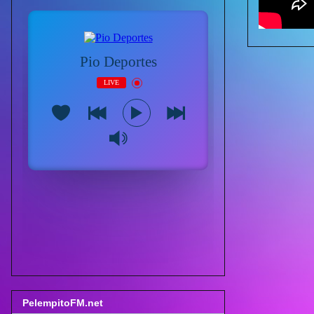
PelempitoFM.net