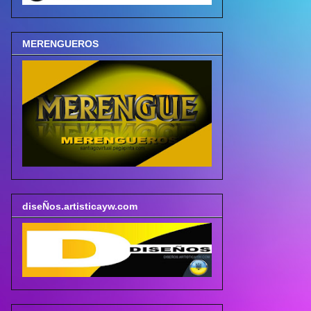
MERENGUEROS
diseÑos.artisticayw.com