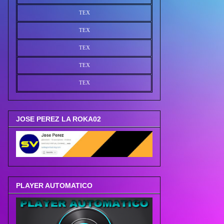
TEX
TEX
TEX
TEX
TEX
JOSE PEREZ LA ROKA02
PLAYER AUTOMATICO