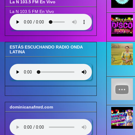
La N 103.5 FM En Vivo
La N 103.5 FM En Vivo
ESTÁS ESCUCHANDO RADIO ONDA
LATINA
dominicanafmrd.com