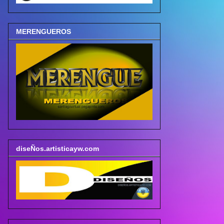
MERENGUEROS
diseÑos.artisticayw.com