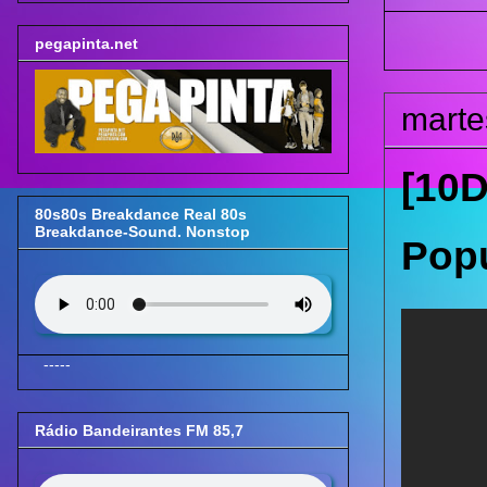
pegapinta.net
marte
[10D
80s80s Breakdance Real 80s
Breakdance-Sound. Nonstop
Popu
-----
Rádio Bandeirantes FM 85,7