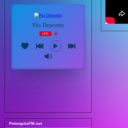
PelempitoFM.net