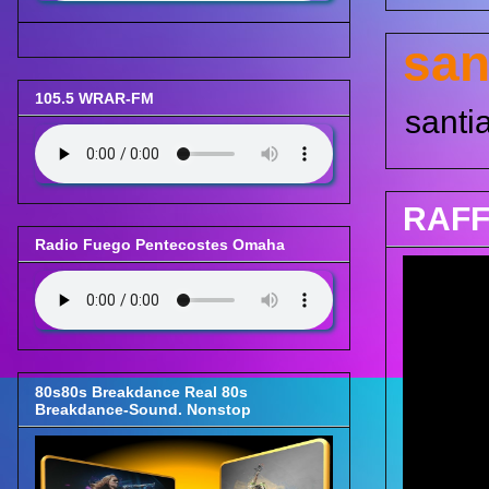
san
105.5 WRAR-FM
santi
RAFF
Radio Fuego Pentecostes Omaha
80s80s Breakdance Real 80s
Breakdance-Sound. Nonstop