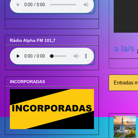
Rádio Alpha FM 101,7
a la/s
INCORPORADAS
Entradas m