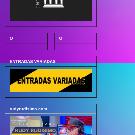
O
O
ENTRADAS VARIADAS
rudyrudisimo.com