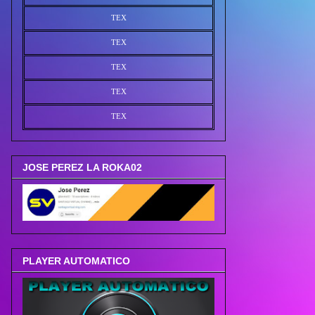
TEX
TEX
TEX
TEX
TEX
JOSE PEREZ LA ROKA02
PLAYER AUTOMATICO