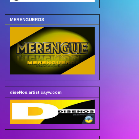
MERENGUEROS
diseÑos.artisticayw.com