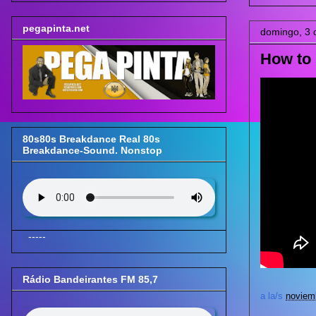
pegapinta.net
domingo, 3 
How to 
80s80s Breakdance Real 80s
Breakdance-Sound. Nonstop
-----
Rádio Bandeirantes FM 85,7
a la/s
noviem