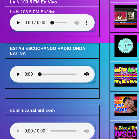
La N 103.5 FM En Vivo
La N 103.5 FM En Vivo
ESTÁS ESCUCHANDO RADIO ONDA
LATINA
dominicanafmrd.com