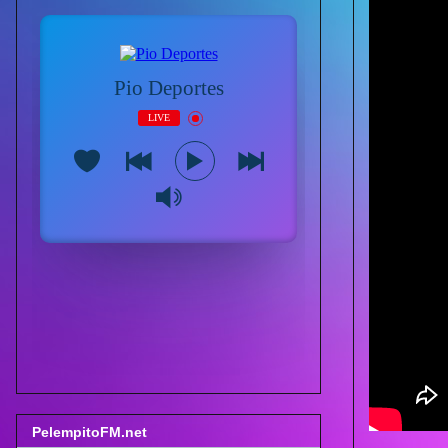
PelempitoFM.net