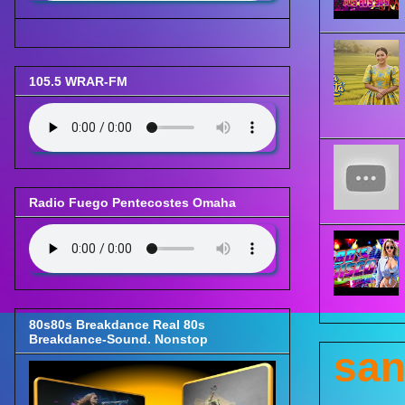
105.5 WRAR-FM
Radio Fuego Pentecostes Omaha
80s80s Breakdance Real 80s
Breakdance-Sound. Nonstop
san