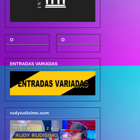
O
O
ENTRADAS VARIADAS
rudyrudisimo.com