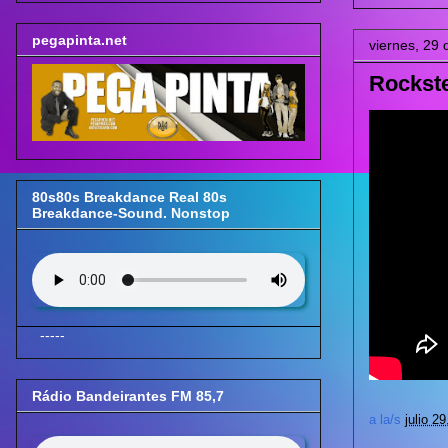
pegapinta.net
viernes, 29 
Rockst
80s80s Breakdance Real 80s
Breakdance-Sound. Nonstop
-----
Rádio Bandeirantes FM 85,7
a la/s
julio 2