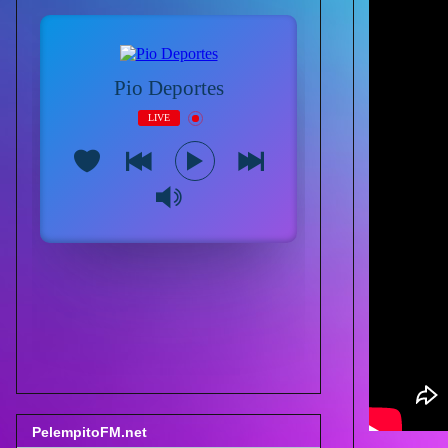
PelempitoFM.net