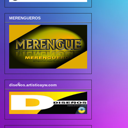
MERENGUEROS
diseÑos.artisticayw.com