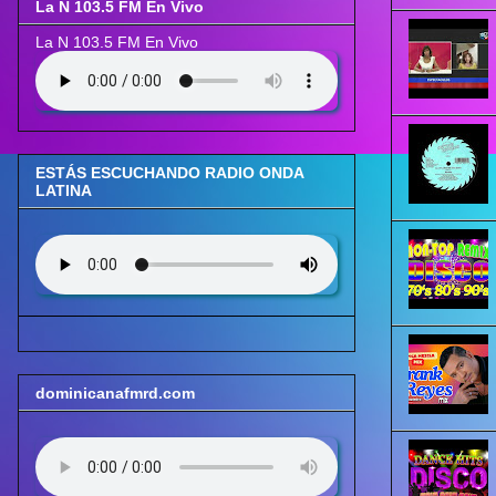
La N 103.5 FM En Vivo
La N 103.5 FM En Vivo
ESTÁS ESCUCHANDO RADIO ONDA
LATINA
dominicanafmrd.com