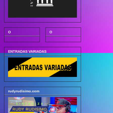
O
O
ENTRADAS VARIADAS
rudyrudisimo.com