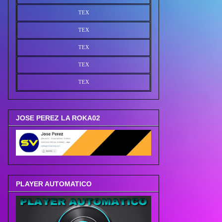
TEX
TEX
TEX
TEX
TEX
JOSE PEREZ LA ROKA02
PLAYER AUTOMATICO