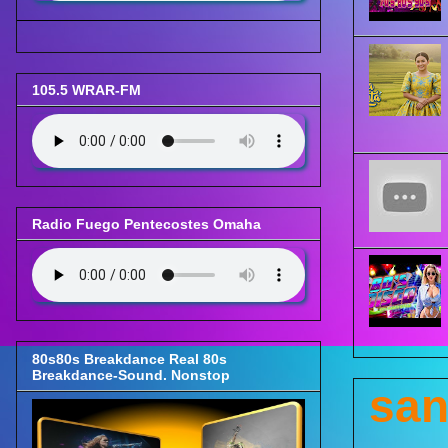
105.5 WRAR-FM
Radio Fuego Pentecostes Omaha
80s80s Breakdance Real 80s
Breakdance-Sound. Nonstop
san