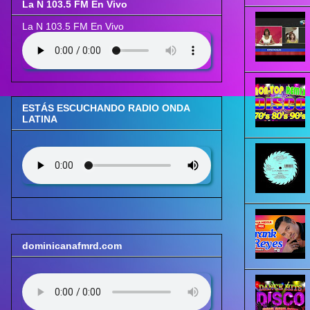
La N 103.5 FM En Vivo
La N 103.5 FM En Vivo
ESTÁS ESCUCHANDO RADIO ONDA
LATINA
dominicanafmrd.com