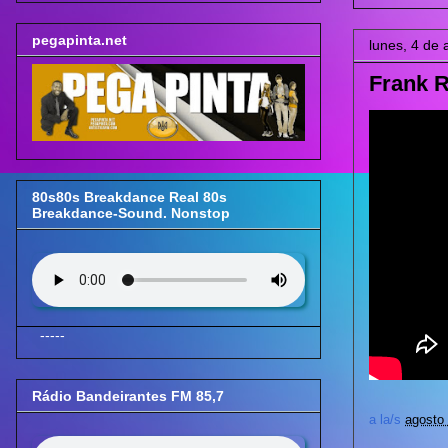
pegapinta.net
lunes, 4 de
Frank R
80s80s Breakdance Real 80s
Breakdance-Sound. Nonstop
-----
Rádio Bandeirantes FM 85,7
a la/s
agosto