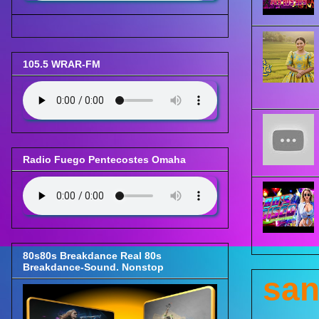
105.5 WRAR-FM
Radio Fuego Pentecostes Omaha
80s80s Breakdance Real 80s
Breakdance-Sound. Nonstop
san