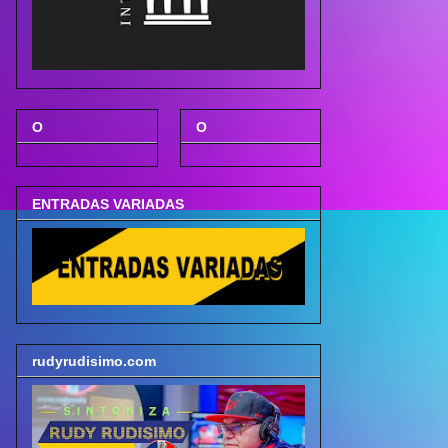
O
O
ENTRADAS VARIADAS
rudyrudisimo.com