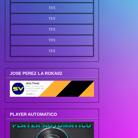
TEX
TEX
TEX
TEX
TEX
JOSE PEREZ LA ROKA02
PLAYER AUTOMATICO