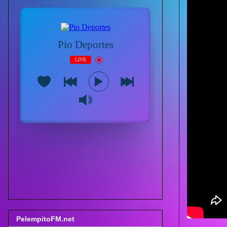
PelempitoFM.net