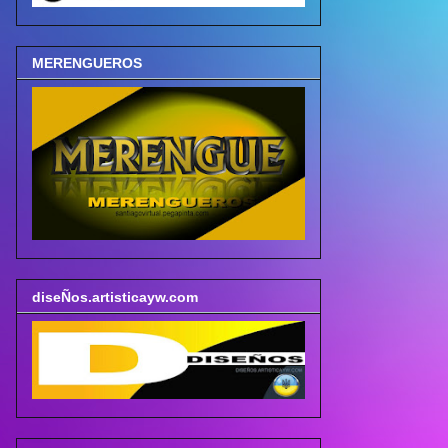
MERENGUEROS
diseÑos.artisticayw.com